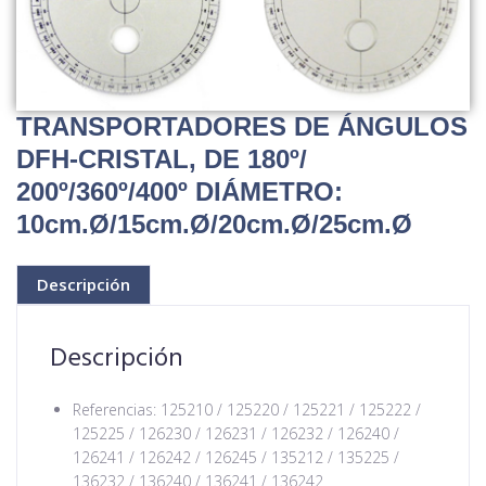
TRANSPORTADORES DE ÁNGULOS
DFH-CRISTAL, DE 180º/
200º/360º/400º DIÁMETRO:
10cm.Ø/15cm.Ø/20cm.Ø/25cm.Ø
Descripción
Descripción
Referencias: 125210 / 125220 / 125221 / 125222 /
125225 / 126230 / 126231 / 126232 / 126240 /
126241 / 126242 / 126245 / 135212 / 135225 /
136232 / 136240 / 136241 / 136242